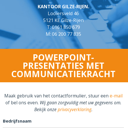
KANTOOR GILZE-RIJEN.
Looiersveld 46
5121 KE Gilze-Rijen
T:
0161 850 679
M:
06 200 77 835
POWERPOINT-
PRESENTATIES MET
COMMUNICATIEKRACHT
Maak gebruik van het contactformulier, stuur een
e-mail
of bel ons even.
Wij gaan zorgvuldig met uw gegevens om.
Bekijk onze
privacyverklaring
.
Bedrijfsnaam