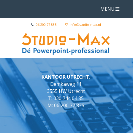
MENU
06 200 77 835
info@studio-max.nl
KANTOOR UTRECHT.
Demkaweg 11
3555 HW Utrecht
T:
030 744 04 85
M:
06 200 77 835